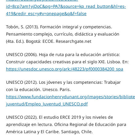
id=8cp7am1yjDoC&pg=PA7&source=kp_read_button&hl=es-
419&redir_esc=y#v=onepage&q&f=false
Tobón, S. (2013). Formación integral y competencias.
Pensamiento complejo, currículo, didáctica y evaluación
(4ta. Ed.). Bogotá: ECOE. Researchgate.net
UNESCO (2006). Hoja de ruta para la educación artística:
Construir capacidades creativas para el siglo XXI. Lisboa. En:
https://unesdoc.unesco.org/ark:/48223/pf0000384200_spa
UNESCO (2012). Los jóvenes y las competencias: Trabajar
con la educación. Unesco. Paris.
https://www.fundacionhenrydunant.org/images/stories/bibliot
juventud/Empleo_Juventud_UNESCO.pdf
UNESCO (2022). El estudio ERCE 2019 y los niveles de
aprendizaje en lectura. Oficina Regional de Educación para
América Latina y El Caribe. Santiago, Chile.