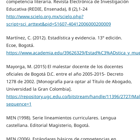
competencia literaria. Revista Electrónica de Investigación
Educativa (REDIE, Ensenada), 8 (2),1-24
http://www.scielo.org.mx/scielo.php?
script=sci_arttext&pid=S1607-40412006000200009
Martínez, C. (2012). Estadística y evidencia. 13° edición.
Ecoe, Bogotá.
https://www.academia.edu/39626329/Estad%C3%ADstica_y_mu
Mayorga, M. (2015) El malestar docente de los docentes
oficiales de Bogotá D.C. entre el año 2005-2015- Decreto
1278 de 2002. [Monografía para optar al Título de Abogado,
Universidad la Gran Colombia].
https://repository.ugc.edu.co/bitstream/handle/11396/2727/Ma
sequence=1
MEN (1998). Serie lineamientos curriculares. Lengua
castellana. Editorial Magisterio, Bogotá.
MEN (2006). Estándares básicos de competencias en