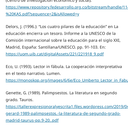
(Centro de Investigación económico y social).
https://www.repository.fedesarrollo.org.co/bitstream/h
%20KAS.pdf?sequence=2&isAllowed=y
Delors, J. (1996.): “Los cuatro pilares de la educación” en La
educación encierra un tesoro. Informe a la UNESCO de la
Comisión internacional sobre la educación para el siglo XXI,
Madrid, España: Santillana/UNESCO. pp. 91-103. En:
https://uom.uib.cat/digitalAssets/221/221918_9.pdf
Eco, U. (1993). Lector in fábula. La cooperación interpretativa
en el texto narrativo. Lumen.
https://monoskop.org/images/6/6e/Eco_Umberto_Lector_in_Fab
Genette, G. (1989). Palimpsestos. La literatura en segundo
grado. Tauros.
https://tallerexpresionoralyescrita1.files.wordpress.com/2019/0
gerard-1989-palimpsestos.-la-literatura-de-segundo-grado-
madrid-taurus-pp.9-20..pdf