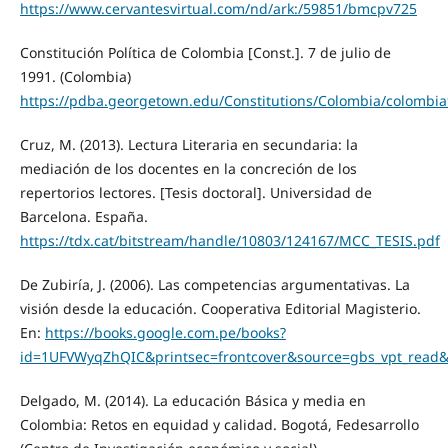
https://www.cervantesvirtual.com/nd/ark:/59851/bmcpv725
Constitución Política de Colombia [Const.]. 7 de julio de
1991. (Colombia)
https://pdba.georgetown.edu/Constitutions/Colombia/colombia
Cruz, M. (2013). Lectura Literaria en secundaria: la
mediación de los docentes en la concreción de los
repertorios lectores. [Tesis doctoral]. Universidad de
Barcelona. España.
https://tdx.cat/bitstream/handle/10803/124167/MCC_TESIS.pdf
De Zubiría, J. (2006). Las competencias argumentativas. La
visión desde la educación. Cooperativa Editorial Magisterio.
En:
https://books.google.com.pe/books?
id=1UFVWyqZhQIC&printsec=frontcover&source=gbs_vpt_read
Delgado, M. (2014). La educación Básica y media en
Colombia: Retos en equidad y calidad. Bogotá, Fedesarrollo