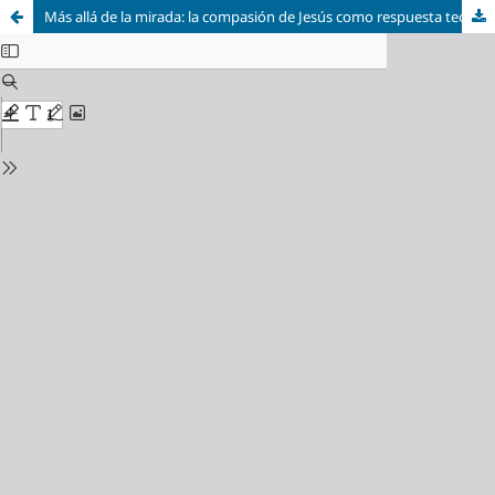
Más allá de la mirada: la compasión de Jesús como respuesta teológica al abandono espiritual